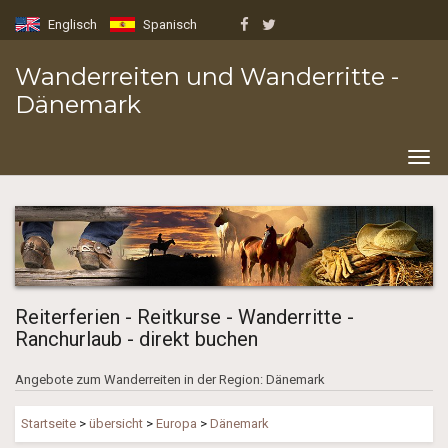
Englisch
Spanisch
Wanderreiten und Wanderritte -
Dänemark
Togg
navig
Reiterferien - Reitkurse - Wanderritte -
Ranchurlaub - direkt buchen
Angebote zum Wanderreiten in der Region: Dänemark
Startseite
>
übersicht
>
Europa
>
Dänemark