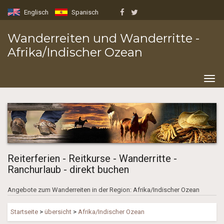
Englisch
Spanisch
Wanderreiten und Wanderritte -
Afrika/Indischer Ozean
Togg
navig
Reiterferien - Reitkurse - Wanderritte -
Ranchurlaub - direkt buchen
Angebote zum Wanderreiten in der Region: Afrika/Indischer Ozean
Startseite
>
übersicht
>
Afrika/Indischer Ozean