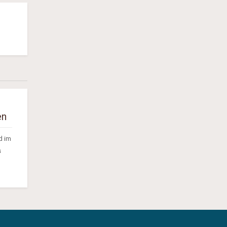
en
d im
s