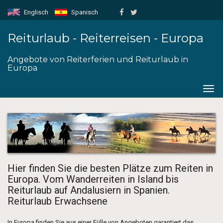
Englisch
Spanisch
Reiturlaub - Reiterreisen - Europa
Angebote von Reiterferien und Reiturlaub in
Europa
Togg
navig
Hier finden Sie die besten Plätze zum Reiten in
Europa. Vom Wanderreiten in Island bis
Reiturlaub auf Andalusiern in Spanien.
Reiturlaub Erwachsene
In Europa finden Sie aus einer Fülle von Angeboten garantiert das