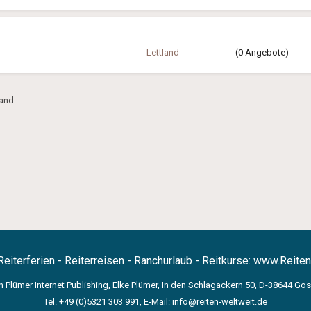
Lettland
(0 Angebote)
land
Reiterferien - Reiterreisen - Ranchurlaub - Reitkurse:
www.Reiten
n Plümer Internet Publishing, Elke Plümer, In den Schlagackern 50, D-38644 Gosl
Tel. +49 (0)5321 303 991, E-Mail:
info@reiten-weltweit.de