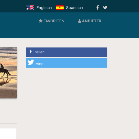
Englisch
Spanisch
FAVORITEN
VERMIETER
ANBIETER
Login für Anbieter
teilen
Neues Angebot anmelden
tweet