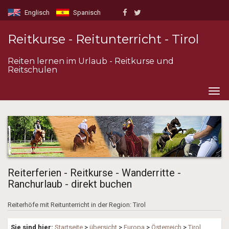
Englisch
Spanisch
Reitkurse - Reitunterricht - Tirol
Reiten lernen im Urlaub - Reitkurse und
Reitschulen
Togg
navig
Reiterferien - Reitkurse - Wanderritte -
Ranchurlaub - direkt buchen
Reiterhöfe mit Reitunterricht in der Region: Tirol
Sie sind hier:
Startseite
>
übersicht
>
Europa
>
Österreich
>
Tirol