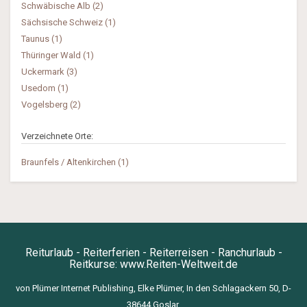
Schwäbische Alb (2)
Sächsische Schweiz (1)
Taunus (1)
Thüringer Wald (1)
Uckermark (3)
Usedom (1)
Vogelsberg (2)
Verzeichnete Orte:
Braunfels / Altenkirchen (1)
Reiturlaub - Reiterferien - Reiterreisen - Ranchurlaub -
Reitkurse:
www.Reiten-Weltweit.de
von Plümer Internet Publishing, Elke Plümer, In den Schlagackern 50, D-
38644 Goslar,