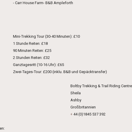
- Carr House Farm- B&B Ampleforth
Mini-Trekking Tour (30-40 Minuten): £10
1 Stunde Reiten: £18
90 Minuten Reiten: £25
2 Stunden Reiten: £32
Ganztagesritt (10-16 Uhr): £65
Zwei-Tages-Tour: £200 (inklu. B&B und Gepäcktransfer)
Boltby Trekking & Trail Riding Centre
Sheila
Ashby
Großbritannien
+
44 (0)1845 537 392
en: