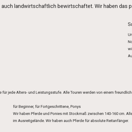
ch landwirtschaftlich bewirtschaftet. Wir haben das pe
S
Un
No
wi
Au
ür jede Alters- und Leistungsstufe. Alle Touren werden von einem freundliche
für Beginner, für Fortgeschrittene, Ponys
Wir haben Pferde und Ponies mit Stockmaß zwischen 140-160 cm. Alle 
im Ausreitgelände. Wir haben auch Pferde für absolute Reitanfänger.