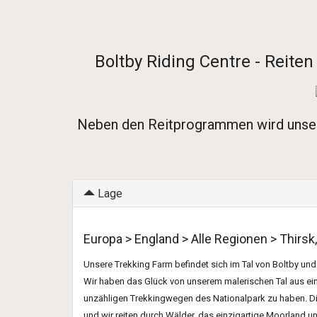
Startseite
-
Europa
-
England
-
Alle Regionen
- Thirsk, North Y
Boltby Riding Centre - Reite
Neben den Reitprogrammen wird unser H
Lage
Europa > England > Alle Regionen > Thirsk
Unsere Trekking Farm befindet sich im Tal von Boltby und
Wir haben das Glück von unserem malerischen Tal aus ei
unzähligen Trekkingwegen des Nationalpark zu haben. Di
und wir reiten durch Wälder, das einzigartige Moorland 