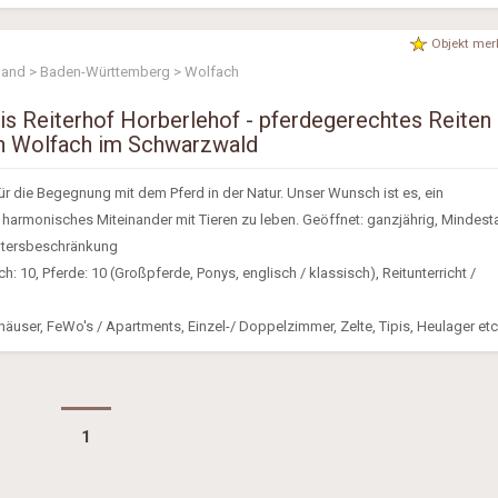
Objekt mer
land > Baden-Württemberg > Wolfach
is Reiterhof Horberlehof - pferdegerechtes Reiten 
in Wolfach im Schwarzwald
ür die Begegnung mit dem Pferd in der Natur. Unser Wunsch ist es, ein
 harmonisches Miteinander mit Tieren zu leben. Geöffnet: ganzjährig, Mindesta
Altersbeschränkung
: 10, Pferde: 10 (Großpferde, Ponys, englisch / klassisch), Reitunterricht /
häuser, FeWo's / Apartments, Einzel-/ Doppelzimmer, Zelte, Tipis, Heulager etc
1