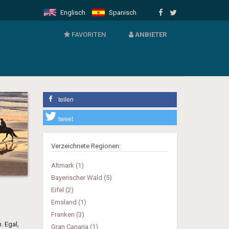
Englisch
Spanisch
FAVORITEN
VERMIETER
ANBIETER
- Login für Anbieter
- Neues Angebot anmelden
teilen
tweet
Verzeichnete Regionen:
Altmark (1)
Bayerischer Wald (5)
Eifel (2)
Emsland (1)
Franken (3)
. Egal,
Gran Canaria (1)