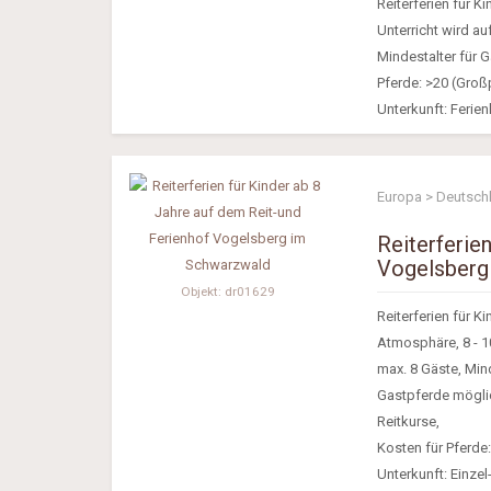
Reiterferien für K
Unterricht wird a
Mindestalter für G
Pferde: >20 (Großp
Unterkunft: Ferien
Europa > Deutsch
Reiterferie
Vogelsberg
Objekt: dr01629
Reiterferien für Ki
Atmosphäre, 8 - 1
max. 8 Gäste, Mind
Gastpferde möglich
Reitkurse,
Kosten für Pferde: 
Unterkunft: Einze