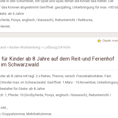
inder in den Schulferien, mit Spiel und Spaß lernen die Kinder das Reiten. Der
uf das Können abgestimmt Geöffnet: ganzjährig, Unterbringung für max. >30 Gä
äste: ab 6 Jahre
ferde, Ponys, englisch / klassisch), Reitunterricht / Reitkurse,
häuser,
Objekt mer
land > Baden-Württemberg > Loßburg/24 Höfe
n für Kinder ab 8 Jahre auf dem Reit-und Ferienhof
 im Schwarzwald
nder ab 8 Jahre mit tägl. 2 x Reiten, Theorie, versch. Freizeitaktivitäten. Fam.
0 Kinder max. im Schwarzwald. Geöffnet: 1.März - 15.November, Unterbringung
estalter für Gäste: ab 8 Jahre
: 1, Pferde: 10 (Großpferde, Ponys, englisch / klassisch), Reitunterricht /
inkl.,
l-/ Doppelzimmer, Mehrbettzimmer,