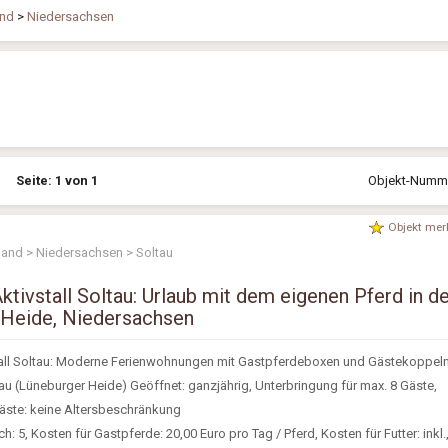
and
>
Niedersachsen
Seite: 1 von 1
Objekt-Nummer
Objekt mer
land > Niedersachsen > Soltau
ktivstall Soltau: Urlaub mit dem eigenen Pferd in d
 Heide, Niedersachsen
tall Soltau: Moderne Ferienwohnungen mit Gastpferdeboxen und Gästekoppeln
au (Lüneburger Heide) Geöffnet: ganzjährig, Unterbringung für max. 8 Gäste,
Gäste: keine Altersbeschränkung
: 5, Kosten für Gastpferde: 20,00 Euro pro Tag / Pferd, Kosten für Futter: inkl.