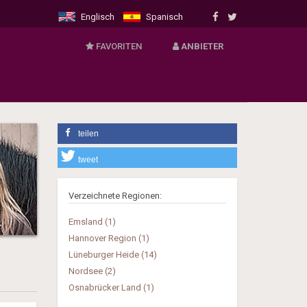
Englisch
Spanisch
FAVORITEN
VERMIETER
ANBIETER
- Login für Anbieter
- Neues Angebot anmelden
teilen
tweet
Verzeichnete Regionen:
Emsland (1)
Hannover Region (1)
Lüneburger Heide (14)
Nordsee (2)
Osnabrücker Land (1)