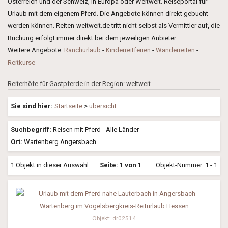
Österreich und der Schweiz, in Europa oder Weltweit. Reiseportal für
Urlaub mit dem eigenem Pferd. Die Angebote können direkt gebucht
werden können. Reiten-weltweit.de tritt nicht selbst als Vermittler auf, die
Buchung erfolgt immer direkt bei dem jeweiligen Anbieter.
Weitere Angebote:
Ranchurlaub
-
Kinderreitferien
-
Wanderreiten
-
Reitkurse
Reiterhöfe für Gastpferde in der Region: weltweit
Sie sind hier:
Startseite
>
übersicht
Suchbegriff:
Reisen mit Pferd - Alle Länder
Ort:
Wartenberg Angersbach
1 Objekt in dieser Auswahl
Seite: 1 von 1
Objekt-Nummer: 1 - 1
Objekt: dr02514