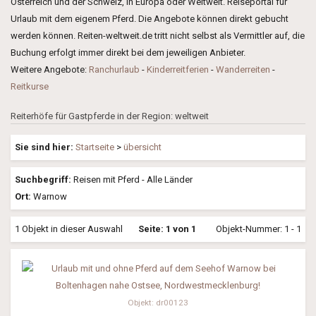
Österreich und der Schweiz, in Europa oder Weltweit. Reiseportal für
Urlaub mit dem eigenem Pferd. Die Angebote können direkt gebucht
werden können. Reiten-weltweit.de tritt nicht selbst als Vermittler auf, die
Buchung erfolgt immer direkt bei dem jeweiligen Anbieter.
Weitere Angebote:
Ranchurlaub
-
Kinderreitferien
-
Wanderreiten
-
Reitkurse
Reiterhöfe für Gastpferde in der Region: weltweit
Sie sind hier:
Startseite
>
übersicht
Suchbegriff:
Reisen mit Pferd - Alle Länder
Ort:
Warnow
1 Objekt in dieser Auswahl
Seite: 1 von 1
Objekt-Nummer: 1 - 1
Objekt: dr00123