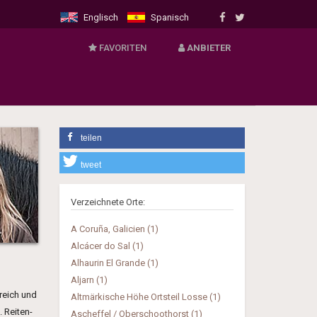
Englisch
Spanisch
FAVORITEN
VERMIETER
ANBIETER
- Login für Anbieter
- Neues Angebot anmelden
teilen
tweet
Verzeichnete Orte:
A Coruña, Galicien (1)
Alcácer do Sal (1)
Alhaurin El Grande (1)
Aljarn (1)
rreich und
Altmärkische Höhe Ortsteil Losse (1)
 Reiten-
Ascheffel / Oberschoothorst (1)