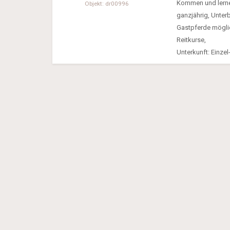
Kommen und lernen
Objekt: dr00996
ganzjährig, Unterb
Gastpferde möglich
Reitkurse,
Unterkunft: Einze