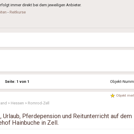
 erfolgt immer direkt bei dem jeweiligen Anbieter.
iten
-
Reitkurse
Seite: 1 von 1
Objekt-Nummer
Objekt mer
land > Hessen > Romrod-Zell
n, Urlaub, Pferdepension und Reitunterricht auf dem
ehof Hainbuche in Zell.