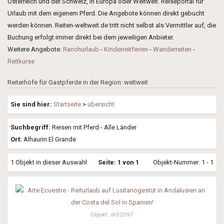
Österreich und der Schweiz, in Europa oder Weltweit. Reiseportal für
Urlaub mit dem eigenem Pferd. Die Angebote können direkt gebucht
werden können. Reiten-weltweit.de tritt nicht selbst als Vermittler auf, die
Buchung erfolgt immer direkt bei dem jeweiligen Anbieter.
Weitere Angebote:
Ranchurlaub
-
Kinderreitferien
-
Wanderreiten
-
Reitkurse
Reiterhöfe für Gastpferde in der Region: weltweit
Sie sind hier:
Startseite
>
übersicht
Suchbegriff:
Reisen mit Pferd - Alle Länder
Ort:
Alhaurin El Grande
1 Objekt in dieser Auswahl
Seite: 1 von 1
Objekt-Nummer: 1 - 1
Objekt: dr02097