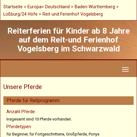
Startseite
>
Europa
>
Deutschland
>
Baden-Württemberg
>
Loßburg/24 Höfe > Reit-und Ferienhof Vogelsberg
Reiterferien für Kinder ab 8 Jahre
auf dem Reit-und Ferienhof
Vogelsberg im Schwarzwald
Toggl
naviga
Unsere Pferde
Pferde für Reitprogramm
Anzahl Pferde:
Insgesamt sind 10 Pferde vorhanden.
Pferdetypen:
für Beginner, für Fortgeschrittene, Großpferde, Ponys