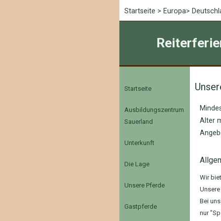
Startseite
>
Europa
>
Deutschl
Reiterferi
Unser
Startseite
Mindes
Ausbildungszentrum
Alter m
Sauerland
Angebo
Unterkunft
Allge
Die Lage
Wir bie
Unsere Pferde
Unsere
Bei uns
Gastpferde
nur "Sp