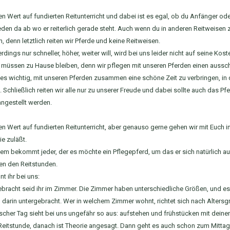
en Wert auf fundierten Reitunterricht und dabei ist es egal, ob du Anfänger ode
eden da ab wo er reiterlich gerade steht. Auch wenn du in anderen Reitweisen z
, denn letztlich reiten wir Pferde und keine Reitweisen.
erdings nur schneller, höher, weiter will, wird bei uns leider nicht auf seine 
müssen zu Hause bleiben, denn wir pflegen mit unseren Pferden einen aussch
 es wichtig, mit unseren Pferden zusammen eine schöne Zeit zu verbringen, in
 Schließlich reiten wir alle nur zu unserer Freude und dabei sollte auch das Pf
angestellt werden.
en Wert auf fundierten Reitunterricht, aber genauso gerne gehen wir mit Euch
e zuläßt.
m bekommt jeder, der es möchte ein Pflegepferd, um das er sich natürlich a
en den Reitstunden.
t ihr bei uns:
bracht seid ihr im Zimmer. Die Zimmer haben unterschiedliche Größen, und e
 darin untergebracht. Wer in welchem Zimmer wohnt, richtet sich nach Altersg
ischer Tag sieht bei uns ungefähr so aus: aufstehen und frühstücken mit deine
Reitstunde, danach ist Theorie angesagt. Dann geht es auch schon zum Mitt