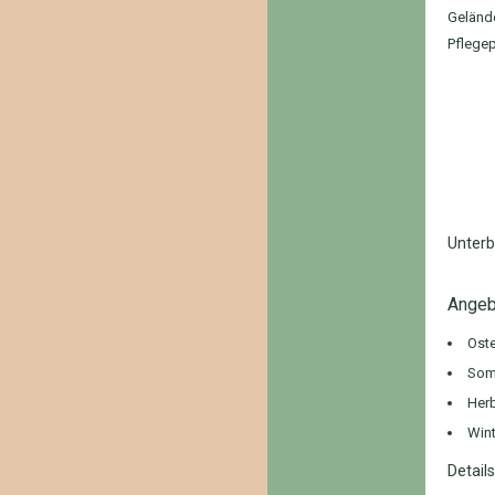
Gelände
Pflege
Unterb
Angebo
Oste
Som
Herb
Wint
Detail