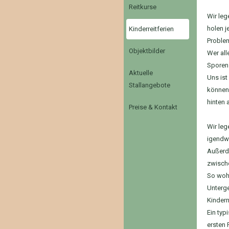
Reitkurse
Wir leg
holen j
Kinderreitferien
Problem
Objektbilder
Wer all
Sporen 
Aktuelle
Uns ist
Stallangebote
können.
hinten 
Preise & Kontakt
Wir leg
igendwi
Außerde
zwisch
So wohn
Unterge
Kindern
Ein typ
ersten 