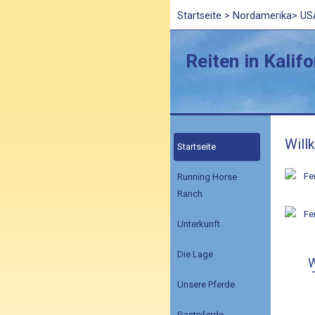
Startseite
>
Nordamerika
>
US
Reiten in Kalif
Will
Startseite
Running Horse
Ranch
Unterkunft
Die Lage
W
Unsere Pferde
Gastpferde