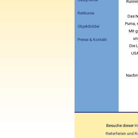
Runnin
Reitkurse
Das N
Puma, s
Objektbilder
Mit g
un
Preise & Kontakt
Die 
USA
Nachmi
Besuche dieser
I
Reiterferien und R