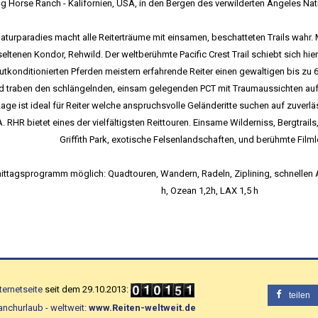
g Horse Ranch - Kalifornien, USA, in den Bergen des verwilderten Angeles Nat
aturparadies macht alle Reiterträume mit einsamen, beschatteten Trails wahr. 
eltenen Kondor, Rehwild. Der weltberühmte Pacific Crest Trail schiebt sich hie
utkonditionierten Pferden meistern erfahrende Reiter einen gewaltigen bis zu 
d traben den schlängelnden, einsam gelegenden PCT mit Traumaussichten auf
Lage ist ideal für Reiter welche anspruchsvolle Geländeritte suchen auf zuver
. RHR bietet eines der vielfältigsten Reittouren. Einsame Wilderniss, Bergtrai
Griffith Park, exotische Felsenlandschaften, und berühmte Film
ttagsprogramm möglich: Quadtouren, Wandern, Radeln, Ziplining, schnellen 
h, Ozean 1,2h, LAX 1,5 h
nternetseite
seit dem 29.10.2013:
teilen
anchurlaub - weltweit:
www.Reiten-weltweit.de