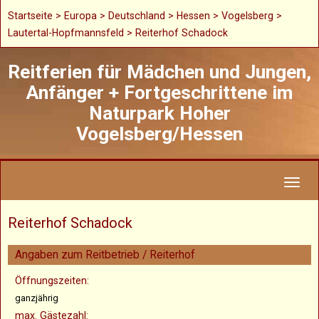
Startseite
>
Europa
>
Deutschland
>
Hessen
>
Vogelsberg
>
Lautertal-Hopfmannsfeld > Reiterhof Schadock
Reitferien für Mädchen und Jungen,
Anfänger + Fortgeschrittene im
Naturpark Hoher
Vogelsberg/Hessen
Toggl
naviga
Reiterhof Schadock
Angaben zum Reitbetrieb / Reiterhof
Öffnungszeiten:
ganzjährig
max. Gästezahl: